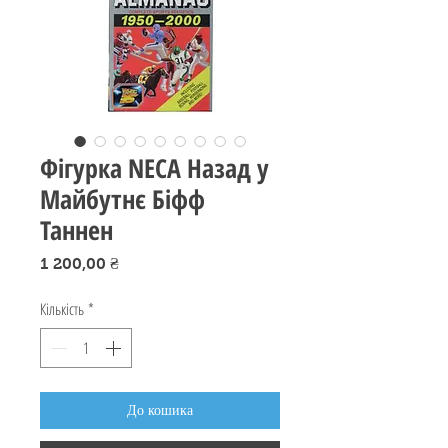
Фігурка NECA Назад у
Майбутнє Біфф
Таннен
Ціна
1 200,00 ₴
Кількість
*
До кошика