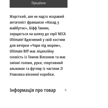
Придбати
Жорсткий, але не надто яскравий
антагоніст франшизи «Назад у
майбутнє», Біфф Таннен,
знущається на шляху до серії NECA
Ultimate! Вдягнений у свій костюм
для вечірки «Чари під морем»,
Ultimate Biff має ліцензійну
схожість із Томом Вілсоном та має
змінні голови, руки, спортивний
альманах та футляр із частини 2!
Упаковка віконної коробки.
Інформація про товар
Стан: новий
Виробник:
NECA