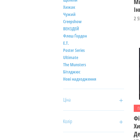
М
Хижак
Ін
Чужий
Ці
2 5
Creepshow
ВЕНЗДЕЙ
Флеш Ґордон
E.T.
Poster Series
Ultimate
The Munsters
Бітлджюс
Нові надходження
Ціна
П
Фі
90 ₴
9 750 ₴
Колір
Хи
Де
Блакитний