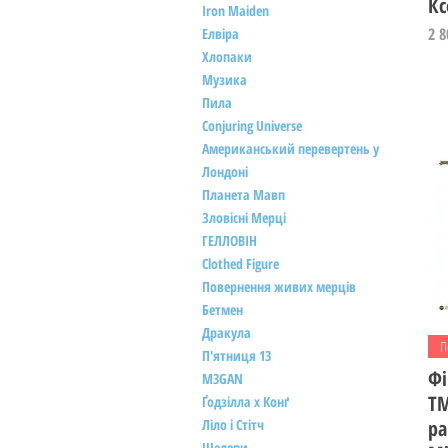
К
Iron Maiden
Ці
2 8
Елвіра
Хлопаки
Музика
Пила
Conjuring Universe
Американський перевертень у
Лондоні
Планета Мавп
Зловісні Мерці
ГЕЛЛОВІН
Clothed Figure
Повернення живих мерців
Бетмен
Дракула
П
П'ятниця 13
Фі
M3GAN
TM
Ґодзілла х Конґ
Ліло і Стітч
ра
Щелепи