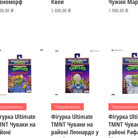
сеноморф
Квей
Чужий Мар
на
Ціна
Ціна
00,00 ₴
2 800,00 ₴
1 900,00 ₴
Швидкий перегляд
Швидкий перегляд
Швидкий пе
ередзамовлення
Передзамовлення
Передзамовлення
гурка Ultimate
Фігурка Ultimate
Фігурка Ult
NT Чуваки на
TMNT Чуваки на
TMNT Чува
йоні
районі Леонардо у
районі Раф