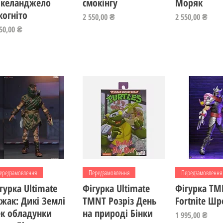
ікеланджело
смокінгу
Моряк
когніто
Ціна
Ціна
2 550,00 ₴
2 550,00 ₴
на
50,00 ₴
Швидкий перегляд
Швидкий перегляд
Швидкий пе
ередзамовлення
Передзамовлення
Передзамовлення
гурка Ultimate
Фігурка Ultimate
Фігурка TM
жак: Дикі Землі
TMNT Розріз День
Fortnite Ш
к обладунки
на природі Бінки
Ціна
1 995,00 ₴