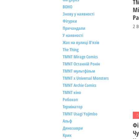
TM
ВОНО
Мі
Знову у наявності
Ра
Фігурки
Ці
2 8
Причандали
У наявності
Жах на вулиці В'язів
The Thing
TMNT Mirage Comics
TMNT Останній Ронін
TMNT мультфільм
TMNT x Universal Monsters
TMNT Archie Comics
TMNT кіно
Робокоп
Термінатор
TMNT Usagi Yojimbo
П
Альф
Фі
Динозаври
Чу
Крик