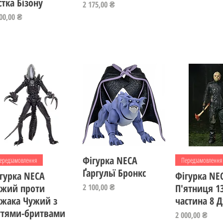
стка Бізону
Ціна
2 175,00 ₴
на
00,00 ₴
Швидкий перегляд
Фігурка NECA
Швидкий перегляд
Швидкий пе
ередзамовлення
Передзамовлення
Ґаргульї Бронкс
гурка NECA
Фігурка NE
Ціна
ужий проти
2 100,00 ₴
П'ятниця 13
жака Чужий з
частина 8 
гтями-бритвами
Ціна
2 000,00 ₴