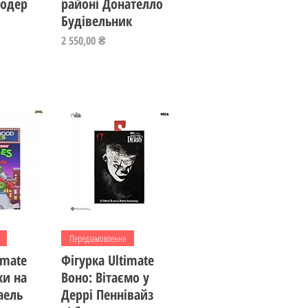
одер
районі Донателло
Будівельник
Ціна
2 550,00 ₴
регляд
Швидкий перегляд
Передзамовлення
imate
Фігурка Ultimate
ки на
Воно: Вітаємо у
аель
Деррі Пеннівайз