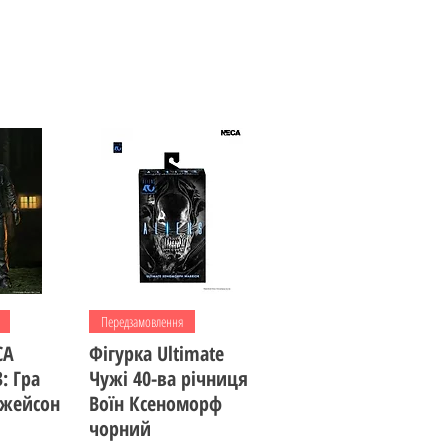
регляд
Швидкий перегляд
Передзамовлення
CA
Фігурка Ultimate
: Гра
Чужі 40-ва річниця
Джейсон
Воїн Ксеноморф
чорний