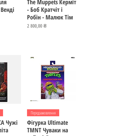
мля
The Muppets Керміт
Венді
- Боб Кратчіт і
Робін - Малюк Тім
Ціна
2 800,00 ₴
регляд
Швидкий перегляд
Передзамовлення
CA Чужі
Фігурка Ultimate
іта
TMNT Чуваки на