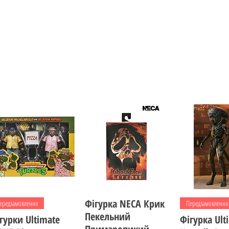
Швидкий перегляд
Фігурка NECA Крик
Швидкий перегляд
Швидкий пе
ередзамовлення
Передзамовлення
Пекельний
гурки Ultimate
Фігурка Ult