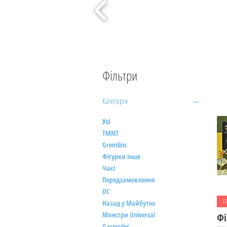
Фільтри
Категорія
Усі
TMNT
Gremlins
Фігурки інше
Чакі
Передзамовлення
DC
П
Назад у Майбутнє
Монстри Universal
Фі
Gargoyles