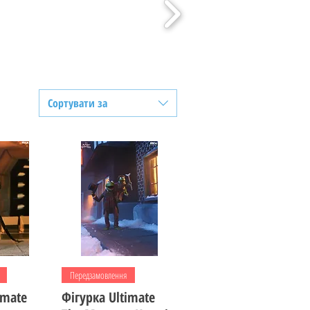
Сортувати за
регляд
Швидкий перегляд
Передзамовлення
imate
Фігурка Ultimate