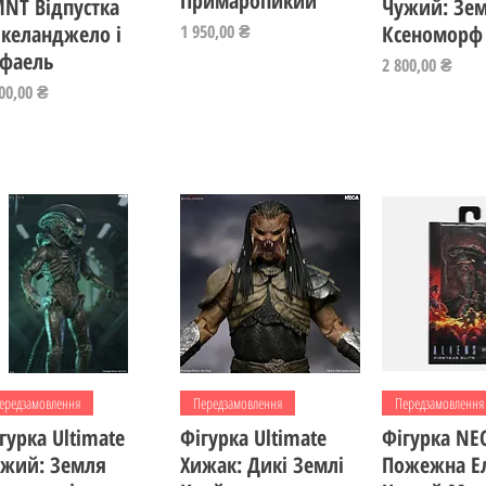
Примаропикий
NT Відпустка
Чужий: Зе
Ціна
келанджело і
1 950,00 ₴
Ксеноморф 
фаель
Ціна
2 800,00 ₴
на
00,00 ₴
Швидкий перегляд
Швидкий перегляд
Швидкий пе
ередзамовлення
Передзамовлення
Передзамовлення
гурка Ultimate
Фігурка Ultimate
Фігурка NE
жий: Земля
Хижак: Дикі Землі
Пожежна Ел