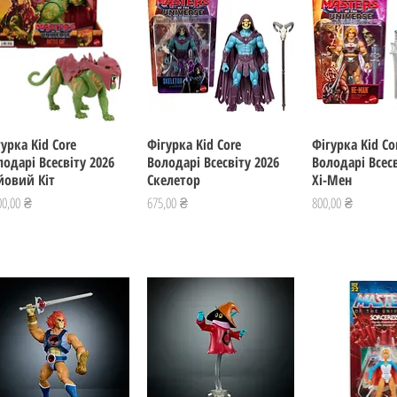
гурка Kid Core
Швидкий перегляд
Фігурка Kid Core
Швидкий перегляд
Фігурка Kid Co
Швидкий пе
лодарі Всесвіту 2026
Володарі Всесвіту 2026
Володарі Всесв
йовий Кіт
Скелетор
Хі-Мен
а
Ціна
Ціна
00,00 ₴
675,00 ₴
800,00 ₴