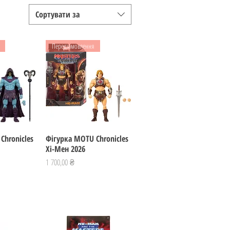
Сортувати за
Передзамовлення
Chronicles
регляд
Фігурка MOTU Chronicles
Швидкий перегляд
Хі-Мен 2026
Ціна
1 700,00 ₴