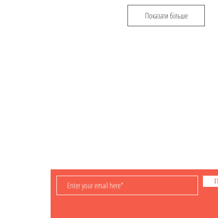
Показати більше
Відвідайте
Інформація
Фігурки
Доставка та Оплата
Мальописи
Правила Реєстрації
Ігри
Політика конфіденційності
Контакти
 з
П