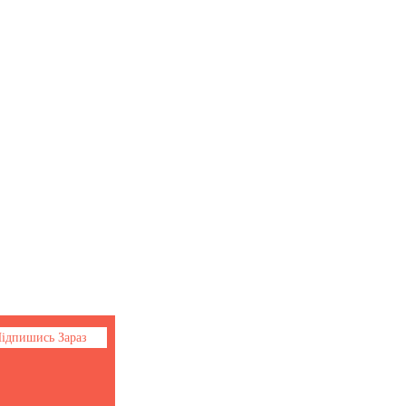
Соціальні мережі
Facebook
Youtube
Instagram
ідпишись Зараз