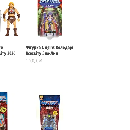
re
регляд
Фігурка Origins Володарі
Швидкий перегляд
іту 2026
Всесвіту Зла-Лин
Ціна
1 100,00 ₴