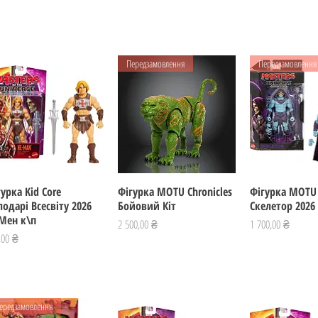
Передзамовлення
Передзамовлення
гурка Kid Core
Швидкий перегляд
Фігурка MOTU Chronicles
Швидкий перегляд
Фігурка MOTU 
Швидкий пе
лодарі Всесвіту 2026
Бойовий Кіт
Скелетор 2026
-Мен к\п
Ціна
Ціна
2 500,00 ₴
1 700,00 ₴
а
,00 ₴
ередзамовлення