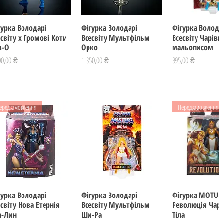
гурка Володарі
Швидкий перегляд
Фігурка Володарі
Швидкий перегляд
Фігурка Волод
Швидкий пе
есвіту х Громові Коти
Всесвіту Мультфільм
Всесвіту Чарі
в-О
Орко
мальописом
а
Ціна
Ціна
00,00 ₴
1 350,00 ₴
395,00 ₴
ередзамовлення
Передзамовлення
гурка Володарі
Швидкий перегляд
Фігурка Володарі
Швидкий перегляд
Фігурка MOTU
Швидкий пе
есвіту Нова Етернія
Всесвіту Мультфільм
Революція Ча
а-Лин
Ши-Ра
Тіла