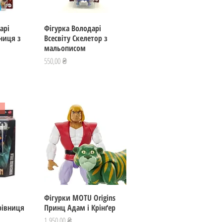
арі
регляд
Фігурка Володарі
Швидкий перегляд
вниця з
Всесвіту Скелетор з
мальописом
Ціна
550,00 ₴
регляд
Фігурки MOTU Origins
Швидкий перегляд
рівниця
Принц Адам і Крінґер
Ціна
1 950,00 ₴