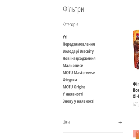
Фільтри
Категорія
Усі
Передзамовлення
Володарі Всесвіту
Нові надходження
Мальописи
MOTU Masterverse
Фігурки
Фі
MOTU Origins
Во
У наявності
Хі
Знову у наявності
Цін
675
Ціна
П