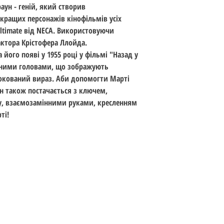
ун - геній, який створив
Тема:
Back to the Fut
йкращих персонажів кінофільмів усіх
Сандарт: 18 см (7 ца
Ultimate від NECA. Використовуючи
Вік: 15+
актора Крістофера Ллойда.
Дата випуску: груде
 його появі у 1955 році у фільмі "Назад у
нними головами, що зображують
окований вираз. Аби допомогти Марті
ун також постачається з ключем,
у, взаємозамінними руками, кресленням
ті!