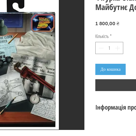
Майбутнє Д
Ціна
1 800,00 ₴
Кількість
*
До кошика
Інформація про
Стан: новий
Виробник:
NECA
Серія:
Ultimate