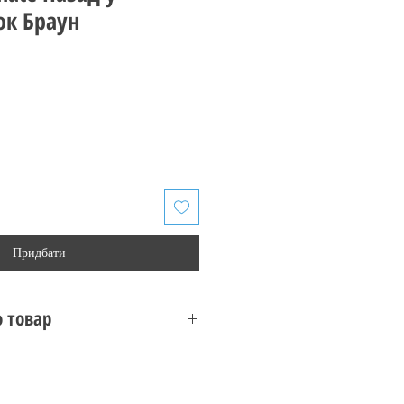
ок Браун
Придбати
 товар