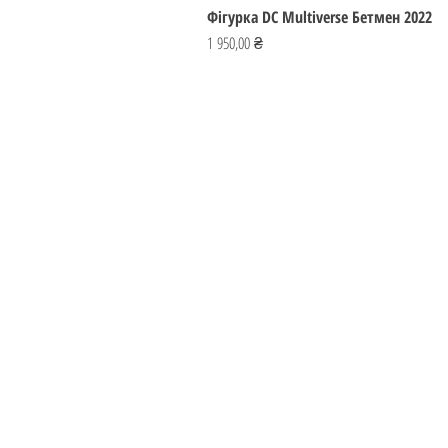
Фігурка DC Multiverse Бетмен 2022
Ціна
1 950,00 ₴
ІГРОМАЙСТЕР
Україна
ihromaister@ukr.net
Лишайтеся
нами