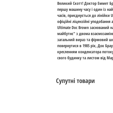
Великий Скотт! Доктор Еммет Бра
першу машину часу і один із на
часів, приєднується до лінійки 
офіційні ліцензійні уподобання 
Ultimate Doc Brown заснований на
майбутнє" з двома взаємозамі
загальний вираз та фірмовий ш
повернутися в 1985 рік, Док Бра
кресленням конденсатора поток
свого будинку та листом від Мар
Супутні товари