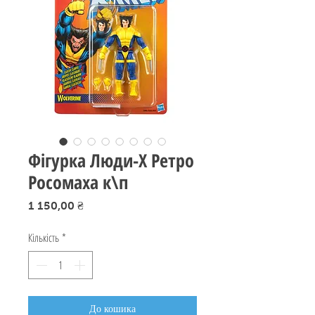
Фігурка Люди-Х Ретро
Росомаха к\п
Ціна
1 150,00 ₴
Кількість
*
До кошика