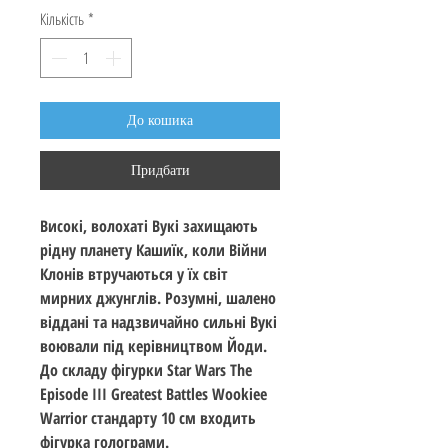
Кількість
*
До кошика
Придбати
Високі, волохаті Вукі захищають
рідну планету Кашиїк, коли Війни
Клонів втручаються у їх світ
мирних джунглів. Розумні, шалено
віддані та надзвичайно сильні Вукі
воювали під керівництвом Йоди.
До складу фігурки Star Wars The
Episode III Greatest Battles Wookiee
Warrior стандарту 10 см входить
фігурка голограми.