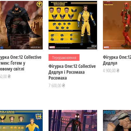
урка One:12 Collective
Швидкий перегляд
Швидкий перегляд
Фігурка One:12
Швидкий пе
Передзамовлення
тмен: Ґотем у
Дедпул
Фігурка One:12 Collective
зовому світлі
Ціна
4 900,00 ₴
Дедпул і Росомаха
а
50,00 ₴
Росомаха
Ціна
7 600,00 ₴