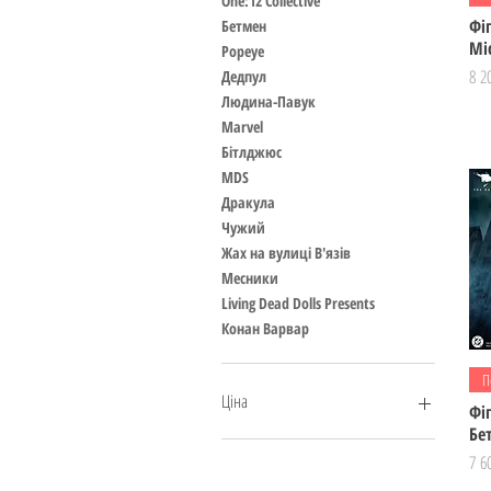
One:12 Collective
Фіг
Бетмен
Мі
Popeye
Цін
8 2
Дедпул
Людина-Павук
Marvel
Бітлджюс
MDS
Дракула
Чужий
Жах на вулиці В'язів
Месники
Living Dead Dolls Presents
Конан Варвар
П
Ціна
Фіг
Бе
Цін
7 6
2 150 ₴
23 400 ₴