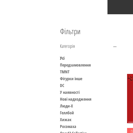
Фільтри
Категорія
Усі
Передзамовлення
TMNT
Фігурки інше
DC
У наявності
Нові надходження
Люди-Х
Геллбой
Хижак
Росомаха
П