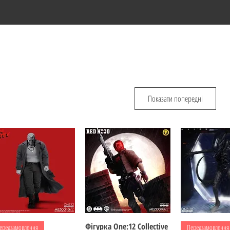
Показати попередні
Швидкий перегляд
Фігурка One:12 Collective
Швидкий перегляд
Швидкий пе
ередзамовлення
Передзамовлення