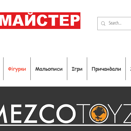
ОМАЙСТЕР
Фігурки
Мальописи
Ігри
Причандали