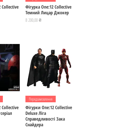
 Collective
Фігурка One:12 Collective
Темний Лицар Джокер
Ціна
8 200,00 ₴
регляд
Швидкий перегляд
Передзамовлення
 Collective
Фігурки One:12 Collective
серіал
Deluxe Ліга
Справедливості Зака
Снайдера