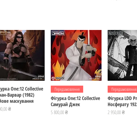
урка One:12 Collective
Швидкий перегляд
Швидкий перегляд
Швидкий пе
Передзамовлення
Передзамовлення
нан-Варвар (1982)
Фігурка One:12 Collective
Фігурка LDD Pr
йове маскування
Самурай Джек
Носферату 192
а
00,00 ₴
Ціна
Ціна
5 800,00 ₴
2 950,00 ₴