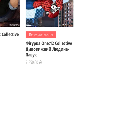
 Collective
регляд
Швидкий перегляд
Передзамовлення
Фігурка One:12 Collective
Дивовижний Людина-
Павук
Ціна
7 350,00 ₴
Соціальні мережі