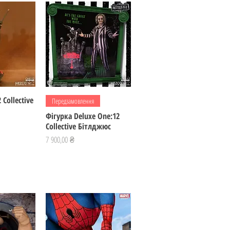
 Collective
регляд
Швидкий перегляд
Передзамовлення
Фігурка Deluxe One:12
Collective Бітлджюс
Ціна
7 900,00 ₴