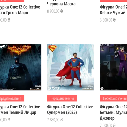
Червона Маска
урка One:12 Collective
Фігурка One:12
Ціна
8 950,00 ₴
сто Гріхів Марв
Deluxe Чужий
а
Ціна
00,00 ₴
3 800,00 ₴
Швидкий перегляд
Швидкий перегляд
Швидкий пе
ередзамовлення
Передзамовлення
Передзамовлення
урка One:12 Collective
Фігурка One:12 Collective
Фігурка One:12
тмен Темний Лицар
Супермен (2025)
Бетмен: Мульт
Джокер
а
Ціна
00,00 ₴
7 850,00 ₴
Ціна
7 600,00 ₴