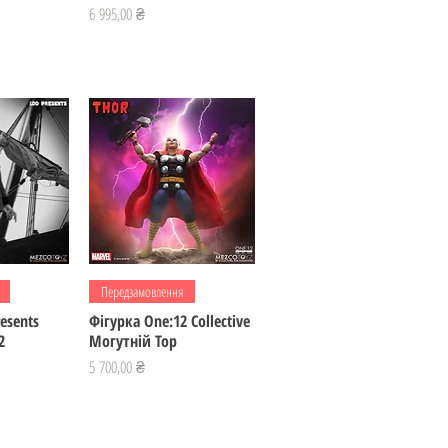
Ціна
6 995,00 ₴
регляд
Швидкий перегляд
Передзамовлення
esents
Фігурка One:12 Collective
2
Могутній Тор
Ціна
5 700,00 ₴