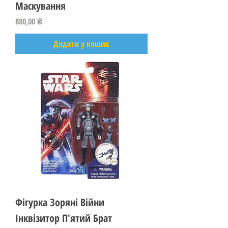
Маскування
Ціна
880,00 ₴
Додати у кошик
Фігурка Зоряні Війни
Інквізитор П'ятий Брат