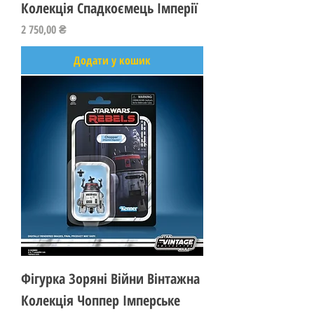
Колекція Спадкоємець Імперії
Ціна
2 750,00 ₴
Додати у кошик
Фігурка Зоряні Війни Вінтажна
Колекція Чоппер Імперське