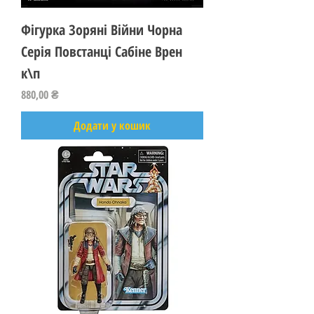
Фігурка Зоряні Війни Чорна
Серія Повстанці Сабіне Врен
к\п
Ціна
880,00 ₴
Додати у кошик