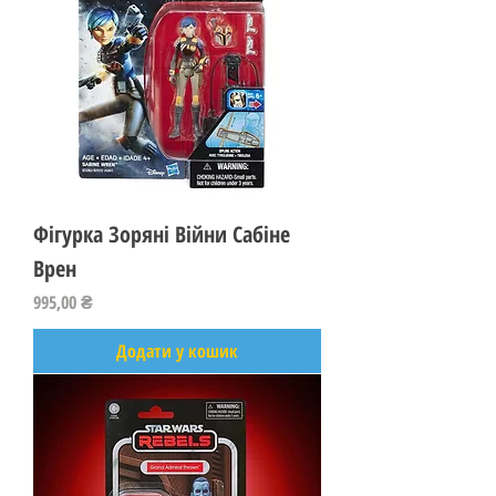
Фігурка Зоряні Війни Сабіне
Врен
Ціна
995,00 ₴
Додати у кошик