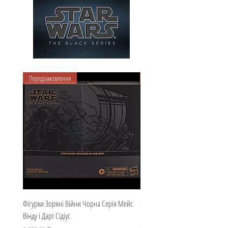
Передзамовлення
Передзамовлення
Фігурки Зоряні Війни Чорна Серія Мейс
Фігурка Зоряні Війни Чорна Сер
Вінду і Дарт Сідіус
Кейбу