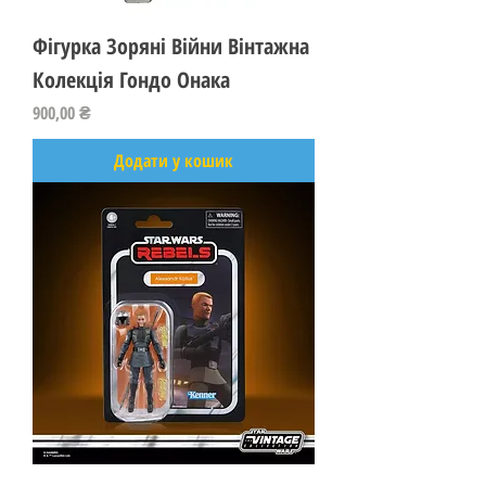
Фігурка Зоряні Війни Вінтажна
Колекція Гондо Онака
Ціна
900,00 ₴
Додати у кошик