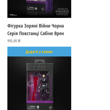
Фігурка Зоряні Війни Чорна
Серія Повстанці Сабіне Врен
Ціна
995,00 ₴
Додати у кошик