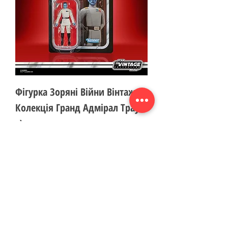
Фігурка Зоряні Війни Вінтажна
Колекція Гранд Адмірал Траун
к\п
Ціна
880,00 ₴
Додати у кошик