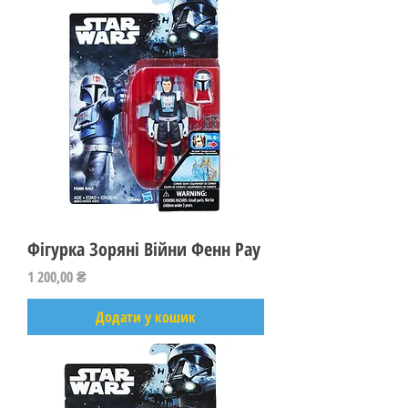
Фігурка Зоряні Війни Фенн Рау
Ціна
1 200,00 ₴
Додати у кошик