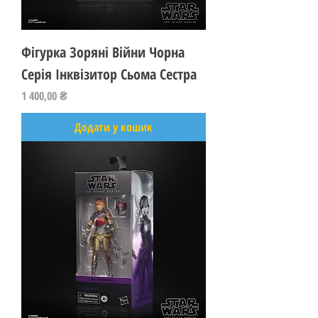
Фігурка Зоряні Війни Чорна
Серія Інквізитор Сьома Сестра
Ціна
1 400,00 ₴
Додати у кошик