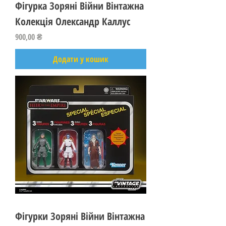
Фігурка Зоряні Війни Вінтажна
Колекція Олександр Каллус
Ціна
900,00 ₴
Додати у кошик
Фігурки Зоряні Війни Вінтажна