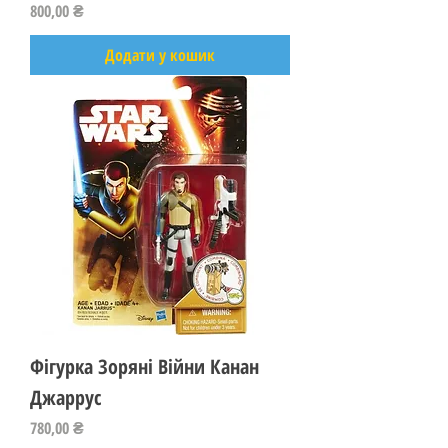
Ціна
800,00 ₴
Додати у кошик
Фігурка Зоряні Війни Канан
Джаррус
Ціна
780,00 ₴