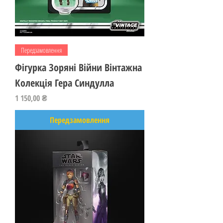
Передзамовлення
Фігурка Зоряні Війни Вінтажна
Колекція Гера Синдулла
Ціна
1 150,00 ₴
Передзамовлення