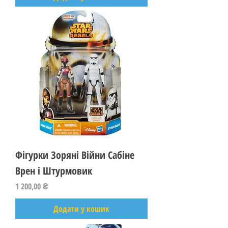
Фігурки Зоряні Війни Сабіне
Врен і Штурмовик
Ціна
1 200,00 ₴
Додати у кошик