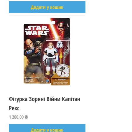
Додати у кошик
Фігурка Зоряні Війни Капітан
Рекс
Ціна
1 200,00 ₴
Додати у кошик