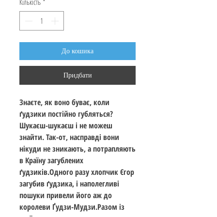
Кількість
*
До кошика
Придбати
Знаєте, як воно буває, коли
ґудзики постійно губляться?
Шукаєш-шукаєш і не можеш
знайти. Так-от, насправді вони
нікуди не зникають, а потрапляють
в Країну загублених
ґудзиків.Одного разу хлопчик Єгор
загубив ґудзика, і наполегливі
пошуки привели його аж до
королеви Ґудзи-Мудзи.Разом із