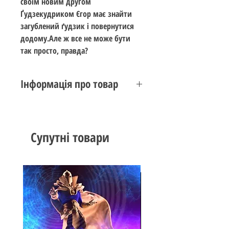
своїм новим другом
Ґудзекудриком Єгор має знайти
загублений ґудзик і повернутися
додому.Але ж все не може бути
так просто, правда?
Інформація про товар
Сценарій
Лана Ра
Малюнок
Наталія
Супутні товари
Тарасенко
Верстка
Денис Борисюк
Редагування
Руслана
Коропецька
Кількість
24