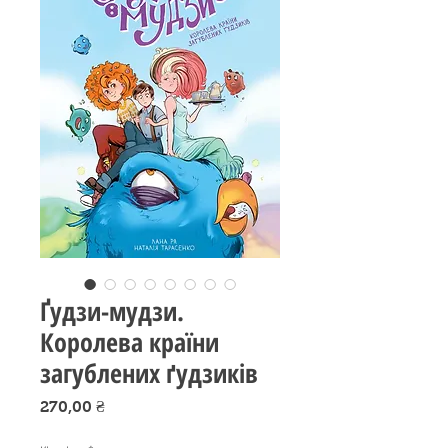
Ґудзи-мудзи.
Королева країни
загублених ґудзиків
Ціна
270,00 ₴