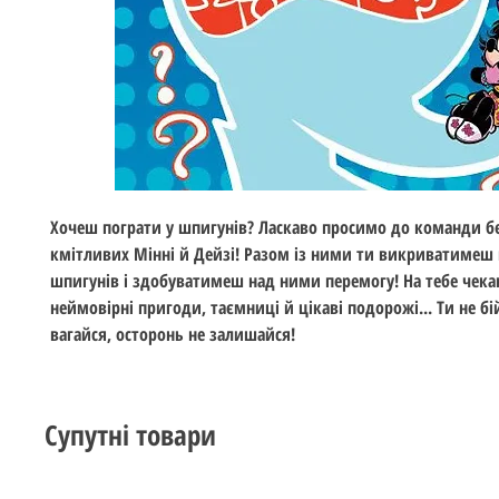
Хочеш пограти у шпигунів? Ласкаво просимо до команди б
кмітливих Мінні й Дейзі! Разом із ними ти викриватимеш
шпигунів і здобуватимеш над ними перемогу! На тебе чек
неймовірні пригоди, таємниці й цікаві подорожі... Ти не бі
вагайся, осторонь не залишайся!
Супутні товари