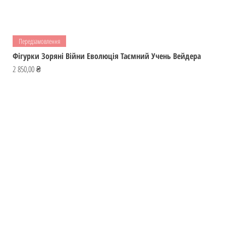
Передзамовлення
Фігурки Зоряні Війни Еволюція Таємний Учень Вейдера
Ціна
2 850,00 ₴
Відвідай
ІГРОМАЙСТЕР
Україна
Фігурки
ihromaister@ukr.net
Мальописи
Ігри
Контакти