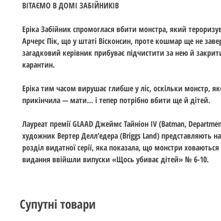
ВІТАЄМО В ДОМІ ЗАБІЙНИКІВ
Еріка Забійник спромоглася вбити монстра, який тероризу
Арчерс Пік, що у штаті Вісконсин, проте кошмар ще не заве
загадковий керівник прибуває підчистити за нею й закрит
карантин.
Еріка тим часом вирушає глибше у ліс, оскільки монстр, як
прикінчила — мати… і тепер потрібно вбити ще й дітей.
Лауреат премії GLAAD Джеймс Тайніон IV (Batman, Department 
художник Вертер Делл’едера (Briggs Land) представляють н
розділ видатної серії, яка показала, що монстри ховаються 
видання ввійшли випуски «Щось убиває дітей» № 6-10.
Супутні товари