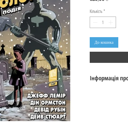
Кількість
*
До кошика
Інформація про
Видавництво :
Vovk
Мова : Українська
Сценарій: Джефф Л
Малюнок: Дін Ормс
Колір: Дейв Стюарт
Переклад: Олена Лі