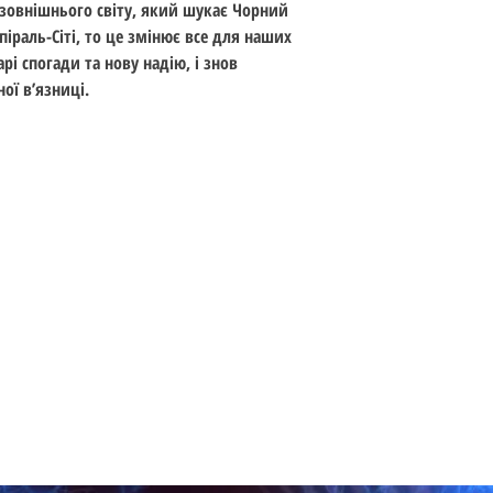
 зовнішнього світу, який шукає Чорний
Кількість сторінок: 
іраль-Сіті, то це змінює все для наших
Формат: 177 х 268 
рі спогади та нову надію, і знов
Тверда палітурка
ої в’язниці.
Вік: 16+