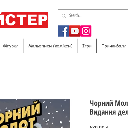
ЙСТЕР
Фігурки
Мальописи (комікси)
Ігри
Причандали
Чорний Моло
Видання де
Ціна
620,00 ₴