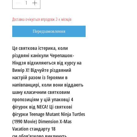
Доставка очікується впродовж 2-х місяців
Передзамовлення
Це святкова істерика, коли
різдвяні канікули Черепашок-
Ніндзя відхиляються від курсу на
Вимір X! Відчуйте різдвяний
настрій разом із Героями в
напівпанцирі, коли вони віддають
шану класичним святковим
пропозиціям у цій упаковці 4
фігурок від NECA! Ці святкові
фігурки Teenage Mutant Ninja Turtles
(1990 Movie) Dimension X-Mas
Vacation стандарту 18
см обов’язково викличуть