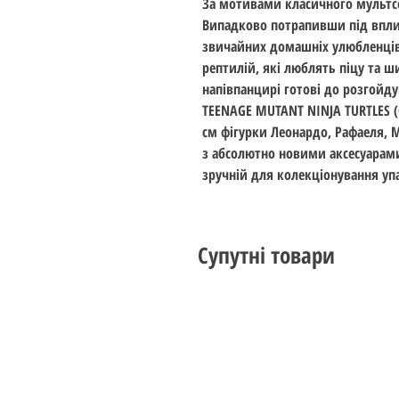
За мотивами класичного мультсе
Випадково потрапивши під впли
звичайних домашніх улюбленців 
рептилій, які люблять піцу та ш
напівпанцирі готові до розгойд
TEENAGE MUTANT NINJA TURTLES (
см фігурки Леонардо, Рафаеля, 
з абсолютно новими аксесуарами
зручній для колекціонування уп
Супутні товари