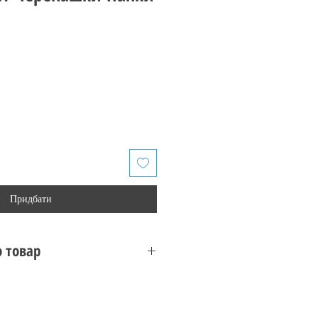
Придбати
 товар
бку пошкоджено
s