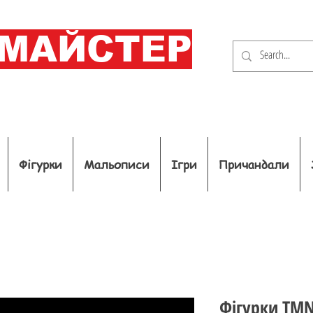
ОМАЙСТЕР
Фігурки
Мальописи
Ігри
Причандали
Фігурки TM