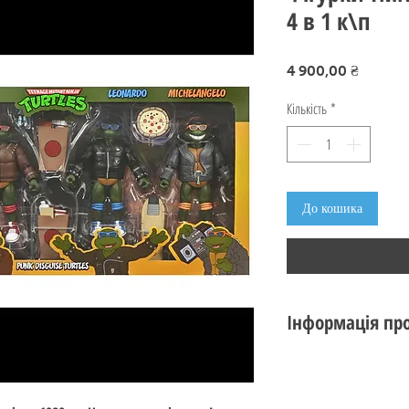
4 в 1 к\п
Ціна
4 900,00 ₴
Кількість
*
До кошика
Інформація про
Стан: новий, коро
Виробник: NECA
Серія: TMNT Cartoon