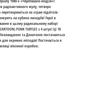
ріалу 1980-х «Черепашки-ніндзя»!
Стандарт: 18 см (7 ц
в радіоактивного мулу, четверо
Вік: 14+
перетворюються на зграю підлітків-
Дата випуску: квіте
инкують на кубики лиходіїв! Герої в
ування в цьому радикальному наборі
CARTOON) PUNK TURTLES з 4 штук! Ці 18
Мікеланджело та Донателло постачаються
 для окремих епізодів! Постачається в
аковці віконної коробки.