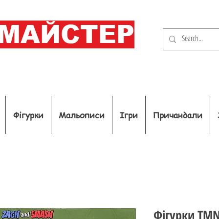
ОМАЙСТЕР
Фігурки
Мальописи
Ігри
Причандали
Фігурки TMN