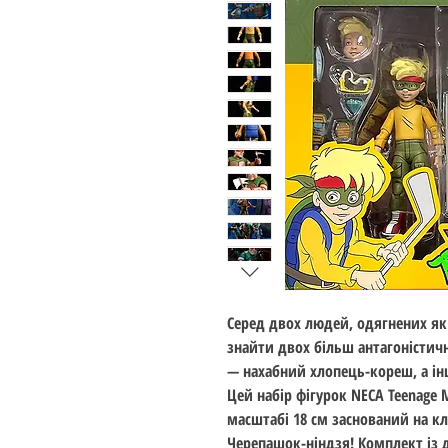
Серед двох людей, одягнених як
знайти двох більш антагоністич
— нахабний хлопець-кореш, а ін
Цей набір фігурок NECA Teenage M
масштабі 18 см заснований на кл
Черепашок-ніндзя! Комплект із д