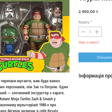
Ціна
2 400,00 ₴
Кількість
*
Немає в наявності
Повідомит
Інформація про
 черепахи-мутанти, вам буде важко
Стан: новий
них персонажів, ніж Зак та Погром. Один
Виробник: NECA TO
ший — злочинний інструктор з карате.
Серія: TMNT Cartoon
utant Ninja Turtles Zach & Smash у
Стандарт: 18 см (7 ц
асичному мультсеріалі 1980-х про
Дата випуску: 2022
вох фігурок включає в себе безліч