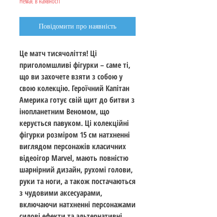
Немає в наявності
Повідомити про наявність
Це матч тисячоліття! Ці
приголомшливі фігурки – саме ті,
що ви захочете взяти з собою у
свою колекцію. Героїчний Капітан
Америка готує свій щит до битви з
інопланетним Веномом, що
керується павуком. Ці колекційні
фігурки розміром 15 см натхненні
виглядом персонажів класичних
відеоігор Marvel, мають повністю
шарнірний дизайн, рухомі голови,
руки та ноги, а також постачаються
з чудовими аксесуарами,
включаючи натхненні персонажами
силові ефекти та альтернативні