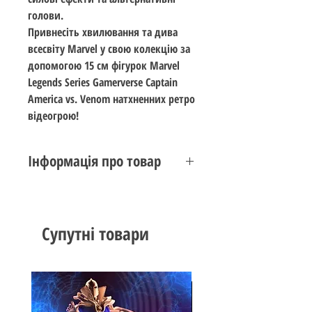
голови.
Привнесіть хвилювання та дива
всесвіту Marvel у свою колекцію за
допомогою 15 см фігурок Marvel
Legends Series Gamerverse Captain
America vs. Venom натхненних ретро
відеогрою!
Інформація про товар
Стан: новий
Виробник:
Hasbro
Серія:
Marvel Legends
Супутні товари
Колекція: Gamerverse
Тема:
Captain America
vs.
Venom
Стандарт: 15 см (6 цаль)
Вік: 14+
Дата випуску: вересень 2025