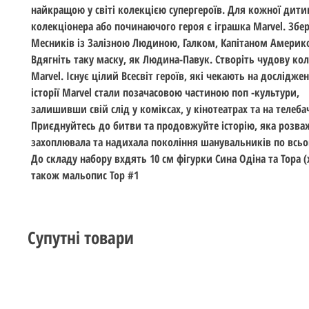
найкращою у світі колекцією супергероїв. Для кожної дити
колекціонера або починаючого героя є іграшка Marvel. Збер
Месників із Залізною Людиною, Галком, Капітаном Америк
Вдягніть таку маску, як Людина-Павук. Створіть чудову ко
Marvel. Існує цілий Всесвіт героїв, які чекають на досліджен
історії Marvel стали позачасовою частиною поп -культури,
залишивши свій слід у коміксах, у кінотеатрах та на телеба
Приєднуйтесь до битви та продовжуйте історію, яка розва
захоплювала та надихала покоління шанувальників по всьом
До складу набору вхдять 10 см фігурки Сина Одіна та Тора (
також мальопис Тор #1
Супутні товари