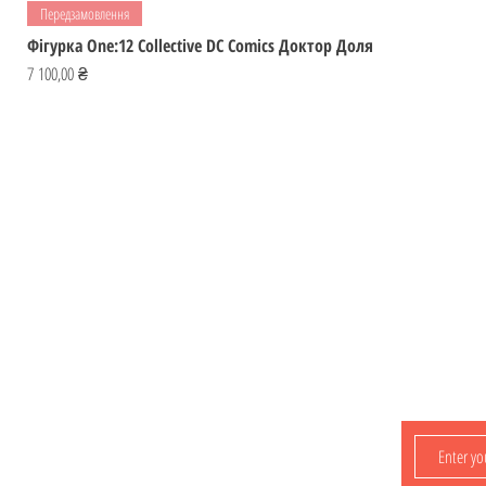
Передзамовлення
Фігурка One:12 Collective DC Comics Доктор Доля
Ціна
7 100,00 ₴
Відвідай
ІГРОМАЙСТЕР
Україна
Фігурки
ihromaister@ukr.net
Мальописи
Ігри
Контакти
Лишайтеся з
нами