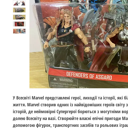
У Всесвіті Marvel представлені герої, лиходії та історії, які б
життя. Marvel створив одних із найвідоміших героїв світу
історій, де неймовірні Супергерої борються з могутніми во
долею Всесвіту на вазі. Створюйте власні епічні пригоди Mar
допомогою фігурок, транспортних засобів та рольових ігра