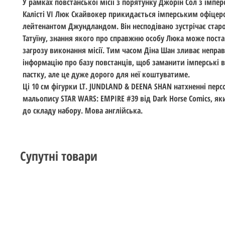
У рамках повстанської місії з порятунку Джорін Сол з імпер
Калісті VI Люк Скайвокер прикидається імперським офіце
лейтенантом Джундландом. Він несподівано зустрічає старо
Татуїну, знання якого про справжню особу Люка може поста
загрозу виконання місії. Тим часом Діна Шан зливає непра
інформацію про базу повстанців, щоб заманити імперські в
пастку, але це дуже дорого для неї коштуватиме.
Ці 10 см фігурки LT. JUNDLAND & DEENA SHAN натхненні пер
мальопису STAR WARS: EMPIRE #39 від Dark Horse Comics, я
до складу набору. Мова англійська.
Супутні товари