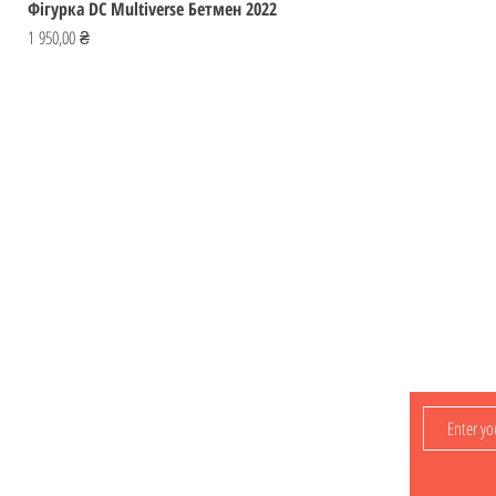
Фігурка DC Multiverse Бетмен 2022
Ціна
1 950,00 ₴
Відвідай
ІГРОМАЙСТЕР
Україна
Фігурки
ihromaister@ukr.net
Мальописи
Ігри
Контакти
Лишайтеся з
нами