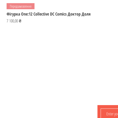
Передзамовлення
Фігурка One:12 Collective DC Comics Доктор Доля
Ціна
7 100,00 ₴
Відвідай
ІГРОМАЙСТЕР
Україна
Фігурки
ihromaister@ukr.net
Мальописи
Ігри
Контакти
Лишайтеся з