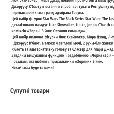
Люк Скайвокер і Мара Джад повинні протистояти майстру
Джоруусу К'баоту в останній спробі врятувати Республіку ві
переважаючих сил гранд-адмірала Трауна.
Цей набір фігурок Star Wars The Black Series Star Wars: The L
деталізовано нагадує Luke Skywalker, Luuke, Joruus C’baoth та
коміксів «Зоряні Війни: Остання команда».
Цей набір включає фігурки Люк Скайвокер, Мара Джад, Лю
і Джоруус К'баот, а також 4 світлові мечі, 2 руки-блискавк
К’баота та альтернативну голову та бластер для Мари Джад
Завдяки вишуканим функціям і оздобленню «Чорна серія» 
і реалізм, які люблять прихильники «Зоряних Війн».
Нехай сила буде із вами!
Супутні товари