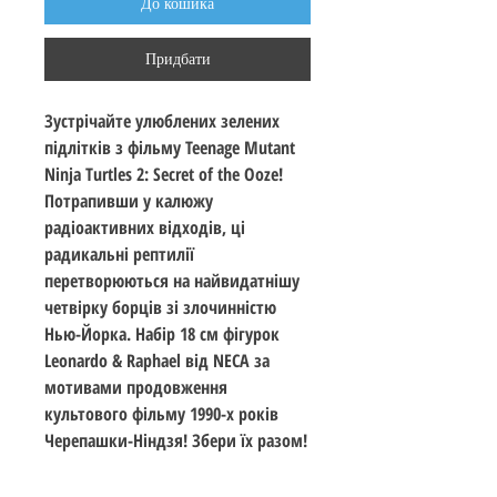
До кошика
Придбати
Зустрічайте улюблених зелених
підлітків з фільму Teenage Mutant
Ninja Turtles 2: Secret of the Ooze!
Потрапивши у калюжу
радіоактивних відходів, ці
радикальні рептилії
перетворюються на найвидатнішу
четвірку борців зі злочинністю
Нью-Йорка. Набір 18 см фігурок
Leonardo & Raphael від NECA за
мотивами продовження
культового фільму 1990-х років
Черепашки-Ніндзя! Збери їх разом!