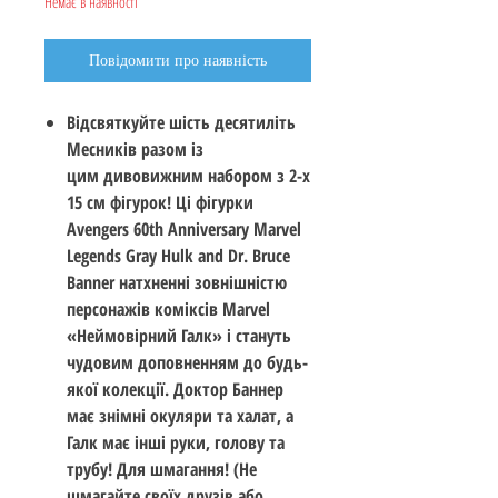
Немає в наявності
Повідомити про наявність
Відсвяткуйте шість десятиліть
Месників разом із
цим дивовижним набором з 2-х
15 см фігурок! Ці фігурки
Avengers 60th Anniversary Marvel
Legends Gray Hulk and Dr. Bruce
Banner натхненні зовнішністю
персонажів коміксів Marvel
«Неймовірний Галк» і стануть
чудовим доповненням до будь-
якої колекції. Доктор Баннер
має знімні окуляри та халат, а
Галк має інші руки, голову та
трубу! Для шмагання! (Не
шмагайте своїх друзів або