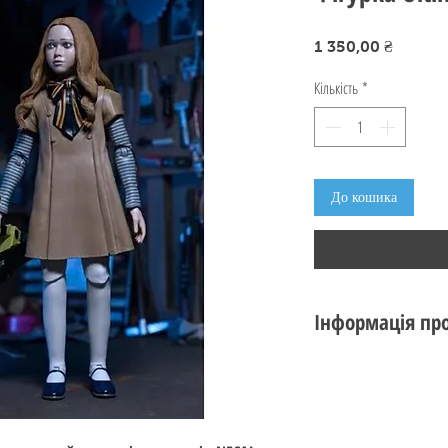
Ціна
1 350,00 ₴
Кількість
*
До кошика
Інформація про
Стан: новий
Виробник:
NECA
Серія:
Ultimate
Тема: M3GAN