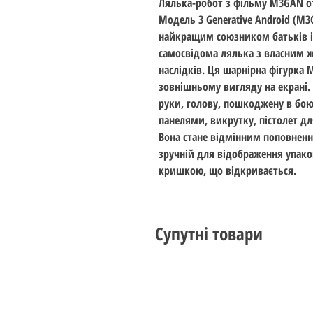
Лялька-робот з фільму M3GAN о
Модель 3 Generative Android (M3
найкращим союзником батьків і
самосвідома лялька з власним 
наслідків. Ця шарнірна фігурка 
зовнішньому вигляду на екрані.
руки, голову, пошкоджену в бо
панелями, викрутку, пістолет дл
Вона стане відмінним поповненн
зручній для відображення упако
кришкою, що відкривається.
Супутні товари