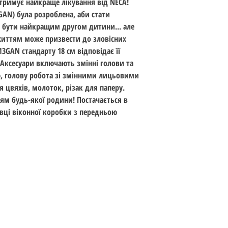
тримує найкраще лікування від NECA!
Стандарт: 18 см (7 ц
GAN) була розроблена, аби стати
Вік: 14+
 бути найкращим другом дитини... але
Дата випуску: берез
життям може призвести до зловісних
M3GAN стандарту 18 см відповідає її
 Аксесуари включають змінні голови та
ю, голову робота зі змінними лицьовими
я цвяхів, молоток, різак для паперу.
ям будь-якої родини! Постачається в
вці віконної коробки з передньою