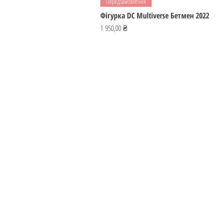
Передзамовлення
Фігурка DC Multiverse Бетмен 2022
Ціна
1 950,00 ₴
ІГРОМАЙСТЕР
Україна
ihromaister@ukr.net
Лишайтеся
нами