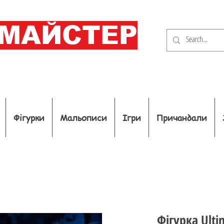
ОМАЙСТЕР
Фігурки
Мальописи
Ігри
Причандали
Фігурка Ult