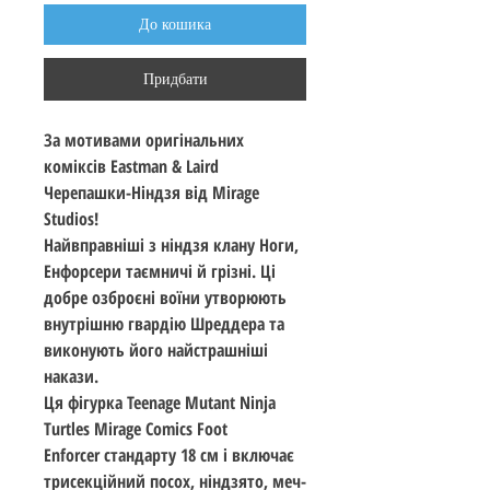
До кошика
Придбати
За мотивами оригінальних
коміксів Eastman & Laird
Черепашки-Ніндзя від Mirage
Studios!
Найвправніші з ніндзя клану Ноги,
Енфорсери таємничі й грізні. Ці
добре озброєні воїни утворюють
внутрішню гвардію Шреддера та
виконують його найстрашніші
накази.
Ця фігурка Teenage Mutant Ninja
Turtles Mirage Comics Foot
Enforcer стандарту 18 см і включає
трисекційний посох, ніндзято, меч-