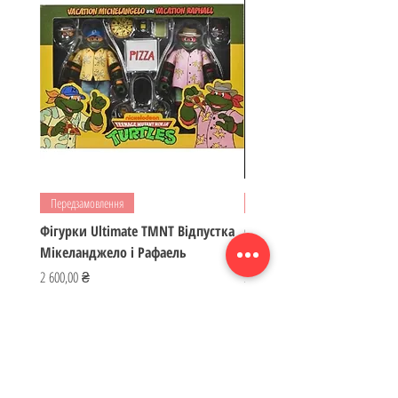
Передзамовлення
Передзамовлення
Фігурки Ultimate TMNT Відпустка
Фігурка Зоряні Війни Чор
Мікеланджело і Рафаель
Ембо і Кейбу
Ціна
Ціна
2 600,00 ₴
3 800,00 ₴
ІГРОМАЙСТЕР