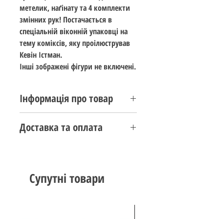
метелик, наґінату та 4 комплекти
змінних рук! Постачається в
спеціальній віконній упаковці на
тему коміксів, яку проілюстрував
Кевін Істман.
Інші зображені фігури не включені.
Інформація про товар
Стан: новий
Доставка та оплата
Виробник:
NECA TOYS
Серія:
TMNT Mirage
Передзамовлення товару
Стандарт: 18 см (7 цаль)
здійснюється за умови 33%
Вік: 14+
передплати.
Супутні товари
Дата випуску: жовтень 2023
Приблизна дата доставки може
бути змінена, товари можуть
відправлятися раніше або пізніше,
ніж передбачалося.