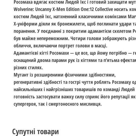
Росомаха вдягає костюм Людей Ікс і готовий захищати мут
Wolverine: Uncanny X-Men Edition One:12 Collective носить 
костюм Людей Ікс, натхненний класичними коміксами Marve
X-уніформи діяли як бронежилети, щоб поглинати удари т
поранення. У поєднанні з покритим адамантієм скелетом Р
був майже непереможним. Чотири голови зображують різн
обличчя, включаючи портрет голови в масці.
Адамантієві кігті Росомахи — це все, що йому потрібно — г
оснащений двома парами рук із кігтями та п’ятьма ефекта
різних стилях.
Мутант із розширеними фізичними здібностями,
регенеративні здібності та гострі чуття роблять Росомаху о
найсильніших і найгрізніших товаришів по команді Людей 
готовність застосувати важку силу сприяє його репутації я
супергероя, так і смертоносного мисливця.
Супутні товари