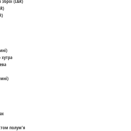
 зброї (L&R)
&R)
R)
мні)
 хутра
лева
імні)
ах
ектом полум'я