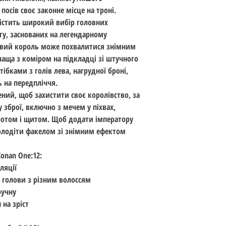
Дата випуску: серпе
 посів своє законне місце на троні.
 містить широкий вибір головних
ягу, заснованих на легендарному
Новий король може похвалитися знімним
лаща з коміром на підкладці зі штучного
ібками з голів лева, нагрудної броні,
 на передпліччя.
ний, щоб захистити своє королівство, за
 зброї, включно з мечем у піхвах,
отом і щитом. Щоб додати імператору
олодіти факелом зі знімним ефектом
Conan One:12:
ляції
и голови з різним волоссям
ручну
 на зріст