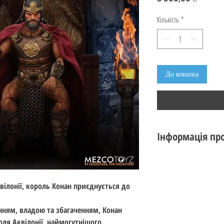
Кількість
*
До кошика
Інформація про
Стан: Нова
Виробник:
Mezco To
Серія:
One:12 Collect
ілонії, король Конан приєднується до
Тема:
Conan the Barb
Стандарт: 15 см (6 ц
ням, владою та збагаченням, Конан
Вік: 14+
оля Аквілонії, наймогутнішого