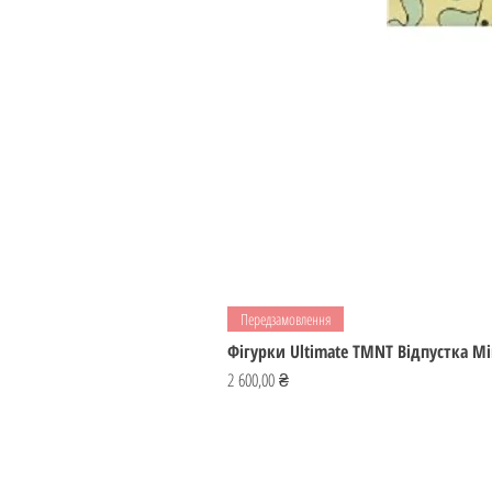
Передзамовлення
Фігурки Ultimate TMNT Відпустка М
Ціна
2 600,00 ₴
ІГРОМАЙСТЕР