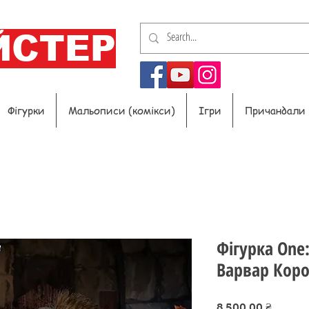
ЙСТЕР
Фігурки
Мальописи (комікси)
Ігри
Причандали
Фігурка One:
Варвар Коро
Ціна
8 500,00 ₴