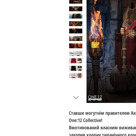
Ставши могутнім правителем Акв
One:12 Collective!
Вмотивований власним виживан
захопив корону тиранічного кор