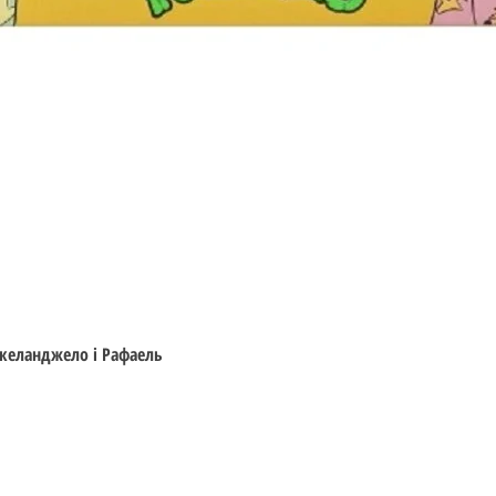
Швидкий перегляд
ікеланджело і Рафаель
Відвідайте
Інформація