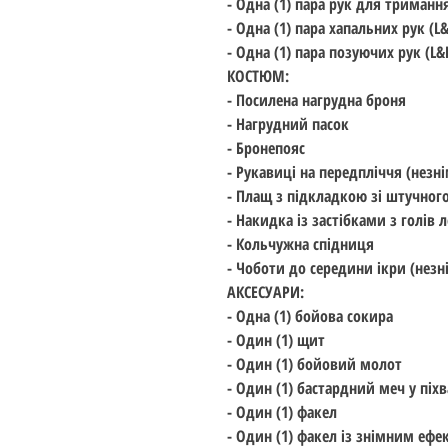
- Одна (1) пара рук для тримання
- Одна (1) пара хапальних рук (L
- Одна (1) пара позуючих рук (L&
КОСТЮМ:
- Посилена нагрудна броня
- Нагрудний пасок
- Бронепояс
- Рукавиці на передпліччя (незні
- Плащ з підкладкою зі штучного
- Накидка із застібками з голів 
- Кольчужна спідниця
- Чоботи до середини ікри (незн
АКСЕСУАРИ:
- Одна (1) бойова сокира
- Один (1) щит
- Один (1) бойовий молот
- Один (1) бастардний меч у піхв
- Один (1) факел
- Один (1) факел із знімним еф