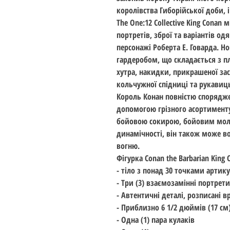
королівства Гиборійської доби, і
The One:12 Collective King Conan
портретів, зброї та варіантів од
персонажі Роберта Е. Говарда. 
гардеробом, що складається з п
хутра, накидки, прикрашеної заст
кольчужної спідниці та рукавиць
Король Конан повністю спорядже
допомогою грізного асортименту
бойовою сокирою, бойовим мол
динамічності, він також може в
вогню.
Фігурка Conan the Barbarian King 
- тіло з понад 30 точками артику
- Три (3) взаємозамінні портрет
- Автентичні деталі, розписані в
- Приблизно 6 1/2 дюймів (17 см)
- Одна (1) пара кулаків