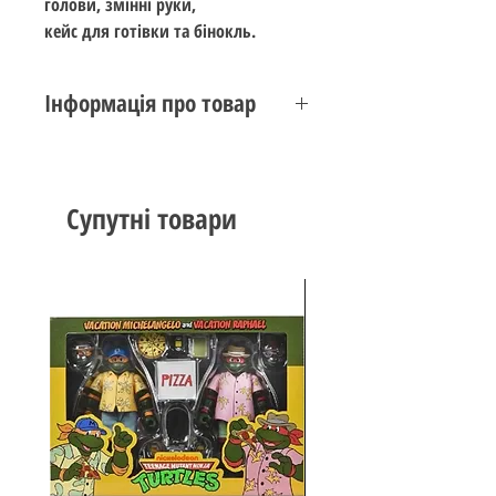
голови, змінні руки,
кейс для готівки та бінокль.
Інформація про товар
Стан: новий
Виробник:
NECA
Серія:
Ultimate
Супутні товари
Тема:
Back to the Future
2
Сандарт: 18 см (7 цаль)
Вік: 15+
Дата випуску: листопад 2021