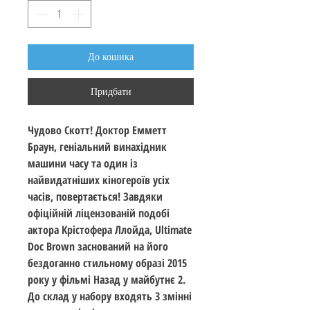
До кошика
Придбати
Чудово Скотт! Доктор Емметт
Браун, геніальний винахідник
машини часу та один із
найвидатніших кіногероїв усіх
часів, повертається! Завдяки
офіційній ліцензованій подобі
актора Крістофера Ллойда, Ultimate
Doc Brown заснований на його
бездоганно стильному образі 2015
року у фільмі Назад у майбутнє 2.
До склад у набору входять 3 змінні