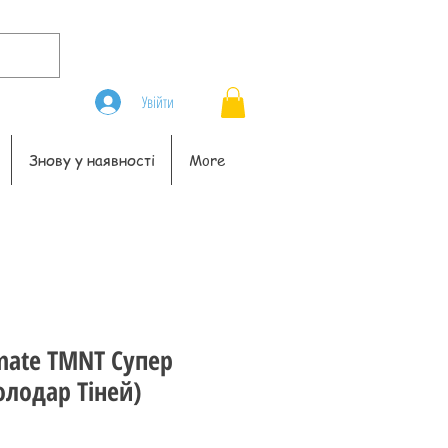
Увійти
Знову у наявності
More
imate TMNT Супер
лодар Тіней)