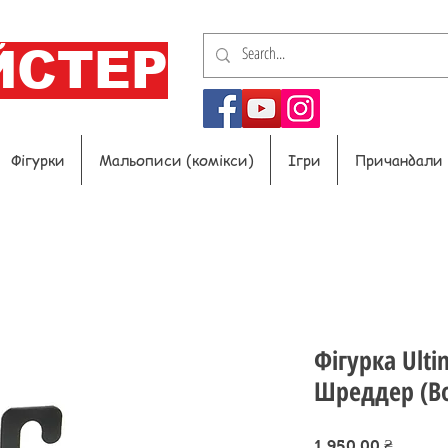
ЙСТЕР
Фігурки
Мальописи (комікси)
Ігри
Причандали
Фігурка Ult
Шреддер (Во
Ціна
1 950,00 ₴