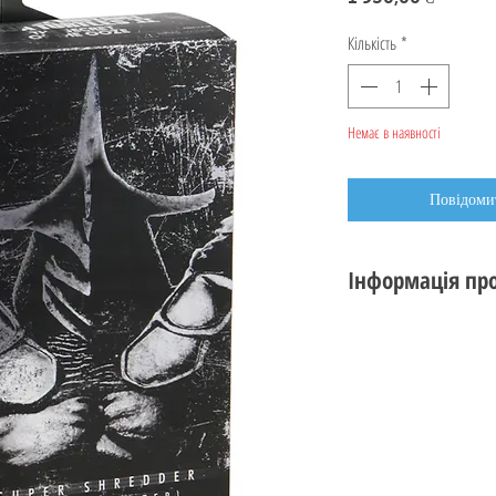
Кількість
*
Немає в наявності
Повідомит
Інформація про
Стан: новий
Виробник:
NECA TO
Серія:
Ultimate
Тема:
TMNT II The Se
Стандарт: 18 см (7 ц
Вік: 14+
Дата випуску: 2021