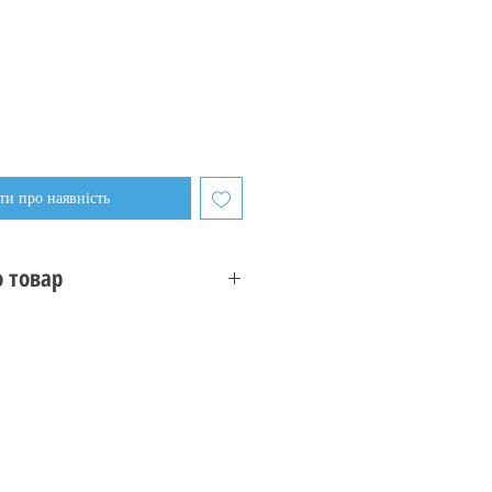
и про наявність
 товар
YS
cret of the Ooze
аль)