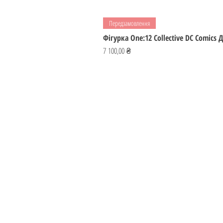
Передзамовлення
Фігурка One:12 Collective DC Comics
Ціна
7 100,00 ₴
ІГРОМАЙСТЕР
Україна
ihromaister@ukr.net
Лишайтеся