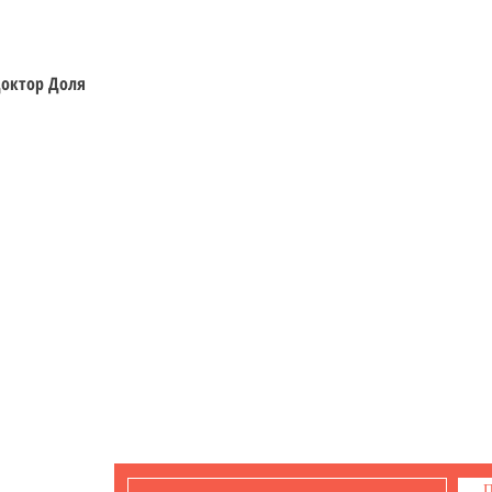
Швидкий перегляд
 Доктор Доля
Відвідайте
Інформація
Фігурки
Доставка та Оплата
Мальописи
Правила Реєстрації
Ігри
Політика конфіденційності
Контакти
 з
П