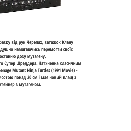
зку від рук Черепах, ватажок Клану
йдушно намагаючись перемогти своїх
останню дозу мутагену,
го Супер Шреддера. Натхненна класичним
nage Mutant Ninja Turtles (1991 Movie) -
висотою понад 20 см і має новий плащ з
онтейнер з мутагеном.