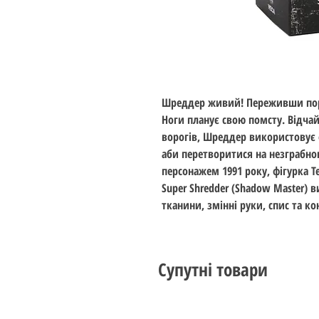
Шреддер живий! Переживши пора
Ноги планує свою помсту. Відча
ворогів, Шреддер використовує 
аби перетворитися на незграбно
персонажем 1991 року, фігурка Tee
Super Shredder (Shadow Master) 
тканини, змінні руки, спис та к
Супутні товари