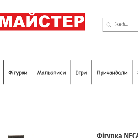
ОМАЙСТЕР
Фігурки
Мальописи
Ігри
Причандали
Фігурка NECA