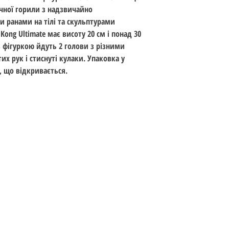
Вік: 14+
ичної горили з надзвичайно
Дата випуску: 2021
 ранами на тілі та скульптурами
Kong Ultimate має висоту 20 см і понад 30
з фігуркою йдуть 2 голови з різними
х рук і стиснуті кулаки. Упаковка у
, що відкривається.