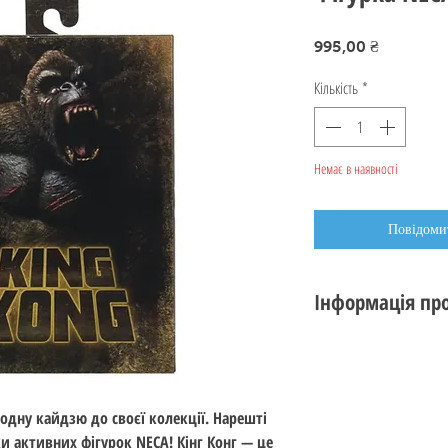
Ціна
995,00 ₴
Кількість
*
Немає в наявності
Повідомит
Інформація про
Стан: новий, коро
Виробник:
NECA
Серія:
Ultimate
Тема:
King Kong
одну кайдзю до своєї колекції. Нарешті
Сандарт: 18 см (7 ца
ки активних фігурок NECA! Кінг Конг — це