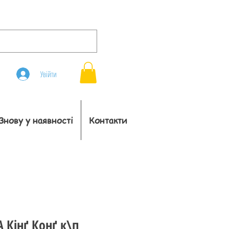
Увійти
Знову у наявності
Контакти
 Кінґ Конґ к\п