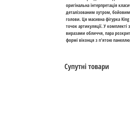
оригінальна інтерпретація клас
деталізованим хутром, бойовими
голови. Ця масивна фігурка King 
точок артикуляції. У комплекті 
виразами обличчя, пара розкрити
формі віконця з п'ятою панеллю
Супутні товари