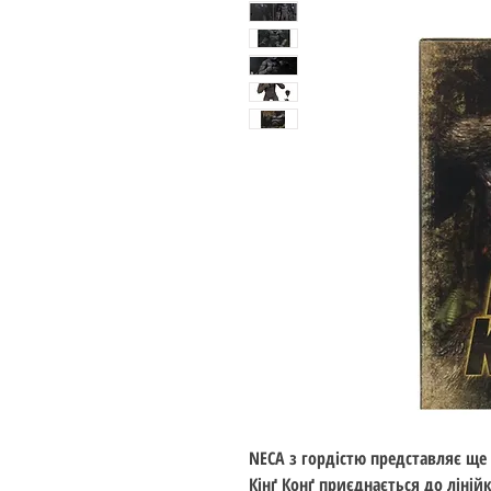
NECA з гордістю представляє ще 
Кінґ Конґ приєднається до ліній