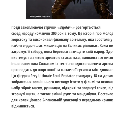
Події захоплюючої стрічки «Здобич» розгортаються
cеред народу команчів 300 років тому. Це історія про моло
жорстоку та висококваліфіковану воїтельку, яка зростала у 
найлегендарніших мисливців на Великих рівнинах. Коли не
загрожує її табору, вона береться захищати свій народ. Здо
вистежує та з якою зрештою стикається, виявляється вис
іншопланетним Хижаком із технічно вдосконаленим арсен
призводить до жорстокої та жахливої сутички між двома 
Ця фігурка Prey Ultimate Feral Predator стандарту 18 см дета
зображення зовнішнього вигляду істоти у фільмі та включ
набір зброї: маску, рушницю, відкриті та згорнуті списи, ві
згорнуті щити, а також змінні руки та мандибули. Постачає
для колекціонера 5-панельній упаковці з передньою криш
відчиняється.