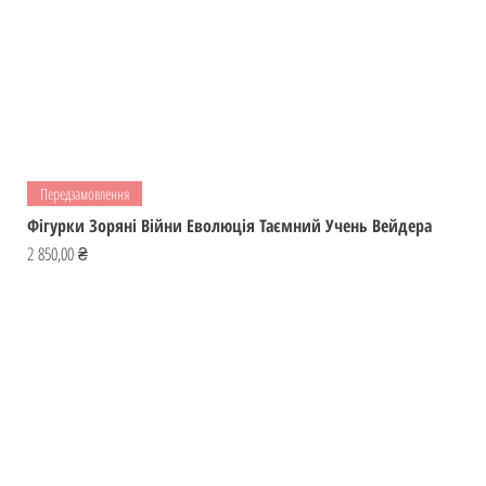
Передзамовлення
Фігурки Зоряні Війни Еволюція Таємний Учень Вейдера
Ціна
2 850,00 ₴
Відвідай
ІГРОМАЙСТЕР
Україна
Фігурки
ihromaister@ukr.net
Мальописи
Ігри