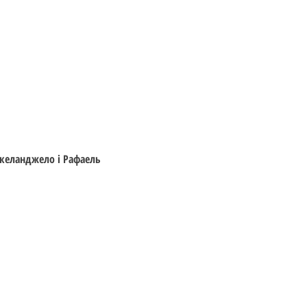
Швидкий перегляд
ікеланджело і Рафаель
Відвідайте
Інформація
Фігурки
Доставка та Оплата
Мальописи
Правила Реєстрації