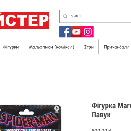
ЙСТЕР
Фігурки
Мальописи (комікси)
Ігри
Причандали
Фігурка Mar
Павук
Ціна
900,00 ₴