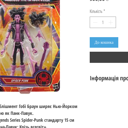
Кількість
*
До кошика
Інформація про
Стан: новий
Виробник:
Hasbro
Серія:
Marvel Legend
еблішмент Гобі Браун ширяє Нью-Йорком
Тема:
Spider-Man
: A
ою як Панк-Павук.
Стандарт: 15 см (6 ц
ends Series Spider-Punk стандарту 15 см
Вік: 14+
-Павук: Крізь всесвіт».