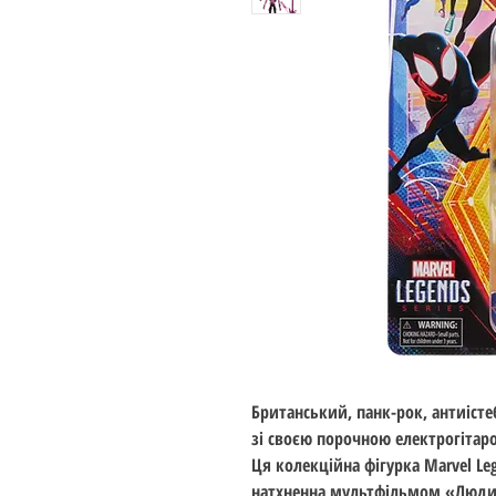
Британський, панк-рок, антиіст
зі своєю порочною електрогітар
Ця колекційна фігурка Marvel Leg
натхненна мультфільмом «Людина