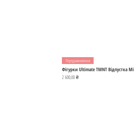
Передзамовлення
Фігурки Ultimate TMNT Відпустка М
Ціна
2 600,00 ₴
ІГРОМАЙСТЕР
Україна
ihromaister@ukr.net