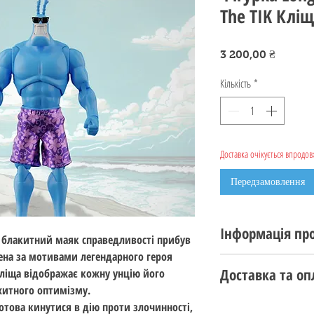
The TIK Кліщ
Ціна
3 200,00 ₴
Кількість
*
Доставка очікується впродовж
Передзамовлення
Інформація про
 блакитний маяк справедливості прибув
рена за мотивами легендарного героя
ПЕРЕДЗАМОВЛЕННЯ!
Доставка та оп
Кліща відображає кожну унцію його
Стан: новий
хитного оптимізму.
Виробник: BIGBAD 
Передзамовлення т
отова кинутися в дію проти злочинності,
Серія: Longbox Heroe