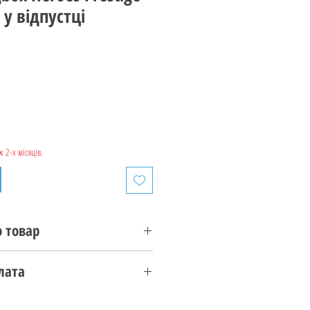
 у відпустці
 2-х місяців.
 товар
!!
лата
Workshop
овару здійснюється за умови
s Prestige