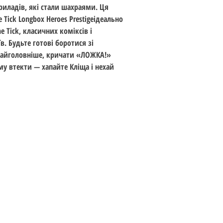
33% передплати.
риладів, які стали шахраями. Ця
Тема: The Tick
Приблизна дата дос
 Tick Longbox Heroes Prestigeідеально
Стандарт: 15 см (6 ц
товари можуть відп
 Tick, класичних коміксів і
Вік: 16+
ніж передбачалося.
в. Будьте готові боротися зі
Дата випуску: берез
 найголовніше, кричати «ЛОЖКА!»
у втекти — хапайте Кліща і нехай