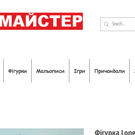
ОМАЙСТЕР
Фігурки
Мальописи
Ігри
Причандали
Фігурка Long