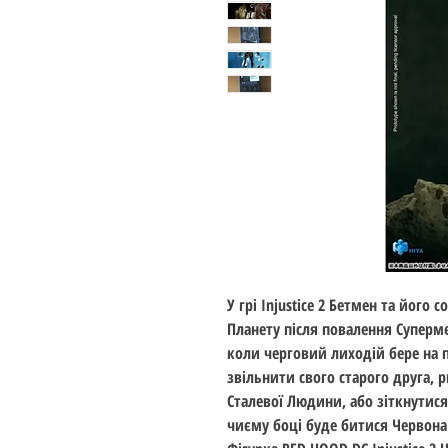
У грі Injustice 2 Бетмен та йог
Планету після повалення Суперм
коли черговий лиходій бере на
звільнити свого старого друга,
Сталевої Людини, або зіткнутис
чиєму боці буде битися Червона