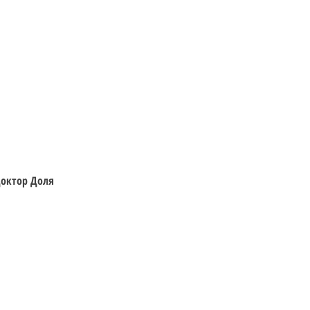
Швидкий перегляд
 Доктор Доля
Відвідайте
Інформація
Фігурки
Доставка та Оплата