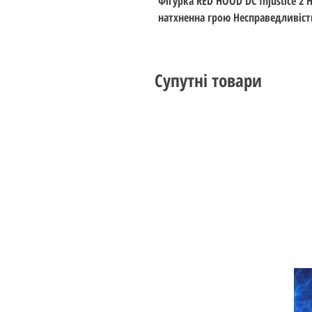
Фігурка RED HOOD DC Injustice 2 H
натхненна грою Несправедливість
Супутні товари