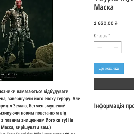
Маска
Ціна
1 650,00 ₴
Кількість
*
До кошика
о союзники намагаються відбудувати
ена, завершуючи його епоху терору. Але
Інформація про
 приціл Землю, Бетмен змушений
 ризикуючи новим повстанням від
Стан: новий
я з повним знищенням його світу! На
Виробник: Hiya Toys
 Маска, вирішувати вам.)
Серія: Exquisite Mini