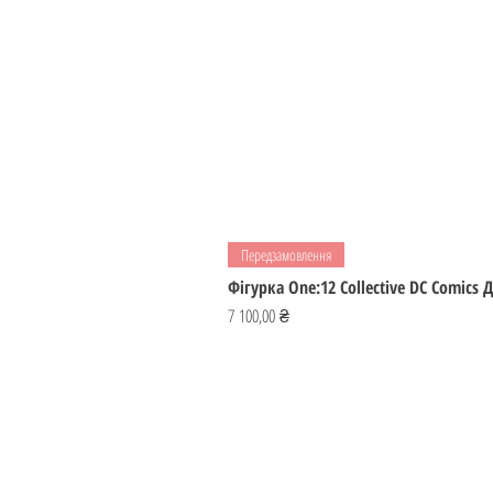
Передзамовлення
Фігурка One:12 Collective DC Comics
Ціна
7 100,00 ₴
ІГРОМАЙСТЕР
Україна