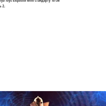
iya Toys Exquisite Mini стандарту 10 см
Тема: Injustice 2
 2.
Стандарт: 10 см (3.7
Вік: 15+
Дата випуску: 10.07.