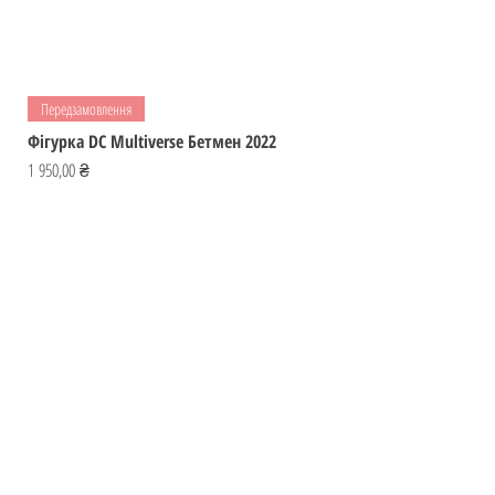
Передзамовлення
Фігурка DC Multiverse Бетмен 2022
Ціна
1 950,00 ₴
Відвідай
ІГРОМАЙСТЕР
Україна
Фігурки
ihromaister@ukr.net
Мальописи
Ігри
Контакти