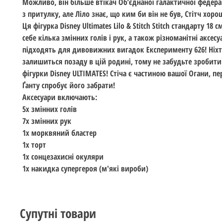
Можливо, він більше втікач Об’єднаної галактичної федерац
з притулку, але Ліло знає, що ким би він не був, Стітч хоро
Ця фігурка Disney Ultimates Lilo & Stitch Stitch стандарту 18 
себе кілька змінних голів і рук, а також різноманітні аксесу
підходять для дивовижних вигадок Експерименту 626! Ніхт
залишиться позаду в цій родині, тому не забудьте зробит
фігурки Disney ULTIMATES! Стіча є частиною вашої Огани, пе
Ґанту спробує його забрати!
Аксесуари включають:
5x змінних голів
7x змінних рук
1x морквяний бластер
1x торт
1x сонцезахисні окуляри
1x накидка супергероя (м'які вироби)
Супутні товари