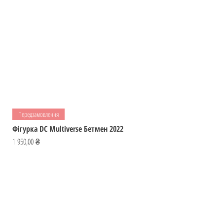
Передзамовлення
Фігурка DC Multiverse Бетмен 2022
Ціна
1 950,00 ₴
Відвідай
ІГРОМАЙСТЕР
Україна
Фігурки