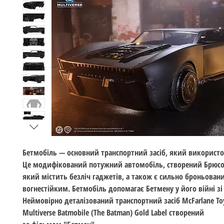
Бетмобіль — основний транспортний засіб, який використо
Це модифікований потужний автомобіль, створений Брюс
який містить безліч гаджетів, а також є сильно броньован
вогнестійким. Бетмобіль допомагає Бетмену у його війні зі
Неймовірно деталізований транспортний засіб McFarlane To
Multiverse Batmobile (The Batman) Gold Label створений