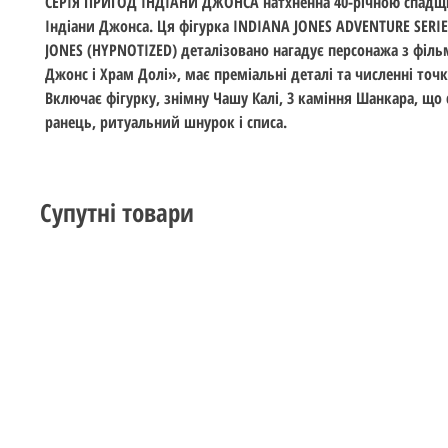
СЕРІЯ ПРИГОД ІНДІАНИ ДЖОНСА натхненна 40-річною спад
Індіани Джонса. Ця фігурка INDIANA JONES ADVENTURE SERI
JONES (HYPNOTIZED) деталізовано нагадує персонажа з філь
Джонс і Храм Долі», має преміальні деталі та численні точк
Включає фігурку, знімну Чашу Калі, 3 каміння Шанкара, що 
ранець, ритуальний шнурок і списа.
Супутні товари