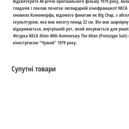
Відсвяткуйте 40-річчя оригінального фільму 1979 року, як
глядачів і поклав початок легендарній кінофраншизі! NECA
оновила Ксеноморфа, відомого фанатам як Big Chap, з абс
скульптурою, яка має висоту понад 22 см. Він має шарнірну
відкривається, внутрішній рот, який висувається для реалі
Фігурка NECA Alien 40th Anniversary The Alien (Prototype Suit)
кінострічкою "Чужий" 1979 року.
Супутні товари