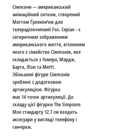
Сімпсони — американський
анімаційний ситком, створений
Маттом Ґроенінґом для
телерадіокомпанії Fox. Серіал - є
сатиричним зображенням
американського життя, втіленням
якого є сімейство Сімпсонів, яке
складається з Гомера, Мардж,
Барта, Лізи та Меґґі.
Збільшені фігури Сімпсонів
зроблені з додатковою
артикуляцією. Фігурка
має 14 точок артикуляції. До
складу цієї фігурки The Simpsons
Moe стандарту 12.7 см входить
аксесуари у вигляді телефону і
ганчірки.