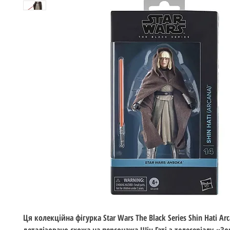
Ця колекційна фігурка Star Wars The Black Series Shin Hati Ar
деталізовано схожа на персонажа Шін Гаті з телесеріалу «Зо