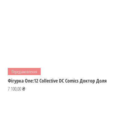
Передзамовлення
Фігурка One:12 Collective DC Comics Доктор Доля
Ціна
7 100,00 ₴
Відвідай
ІГРОМАЙСТЕР
Україна
Фігурки