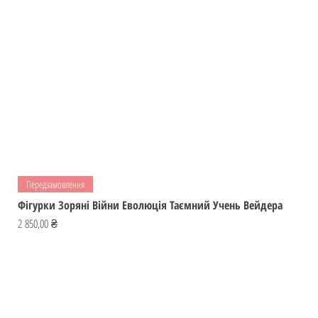
Передзамовлення
Фігурки Зоряні Війни Еволюція Таємний Учень Вейдера
Ціна
2 850,00 ₴
Відвідай
ІГРОМАЙСТЕР