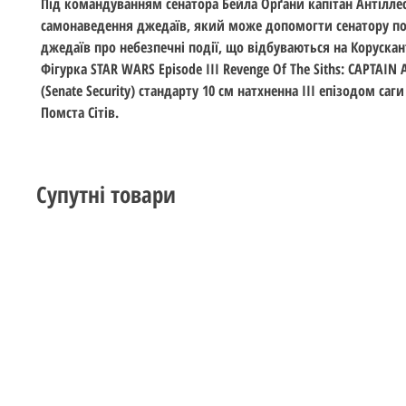
Під командуванням сенатора Бейла Орґани капітан Антіллес
самонаведення джедаїв, який може допомогти сенатору п
джедаїв про небезпечні події, що відбуваються на Корускан
Фігурка STAR WARS Episode III Revenge Of The Siths: CAPTAIN 
(Senate Security) стандарту 10 см натхненна ІІІ епізодом саги
Помста Сітів.
Супутні товари