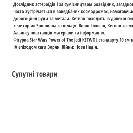
Дослідник астероїдів і за сумісництвом розвідник, загадк
часто зустрічається в занедбаних космодромах, намагаючи
дорогоцінні руди та метали. Кетвол походить із далекої си
територіях Зовнішнього кільця. Ворог Імперії, Кетвол таєм
Альянсу повстанців матеріали та інформацію.
Фігурка Star Wars Power of The Jedi KETWOL стандарту 10 см 
ІV епізодом саги Зоряні Війни: Нова Надія.
Супутні товари