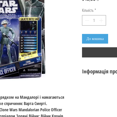
Кількість
*
До кошика
Інформація про
Стан: новий
Виробник: Hasbro
Серія: The Clone War
орядком на Мандалорі і намагаються
Тема: Star Wars: The
е спричиняє Варта Смерті.
Номер: CW09
lone Wars Mandalorian Police Officer
Стандарт: 10 см (3.7
серіалом Зоряні Війни: Війни Клонів.