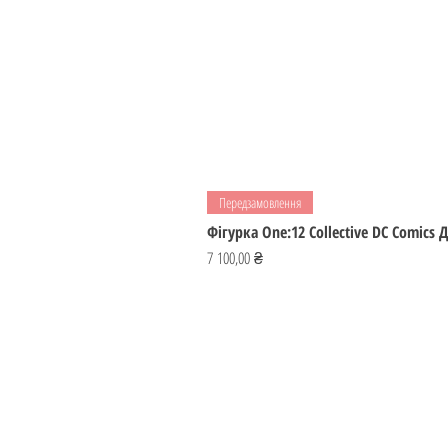
Передзамовлення
Фігурка One:12 Collective DC Comics
Ціна
7 100,00 ₴
ІГРОМАЙСТЕР
Україна
ihromaister@ukr.net