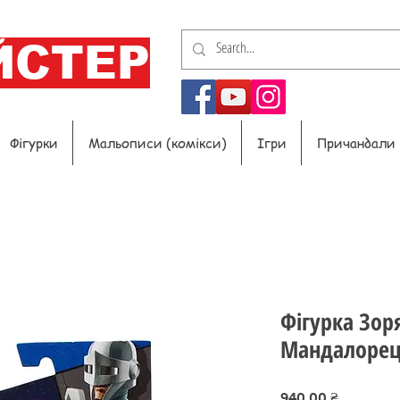
ЙСТЕР
Фігурки
Мальописи (комікси)
Ігри
Причандали
Фігурка Зор
Мандалорець
Ціна
940,00 ₴