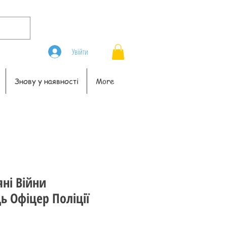
Увійти
Знову у наявності
More
яні Війни
 Офіцер Поліції