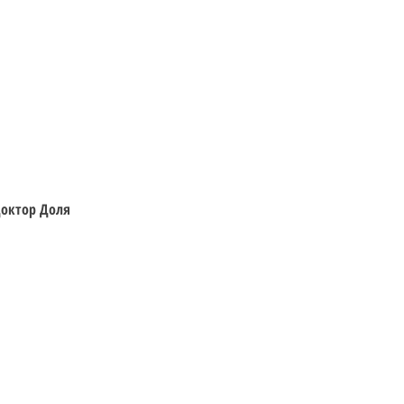
Швидкий перегляд
 Доктор Доля
Відвідайте
Інформація
Фігурки
Доставка та Оплата
Мальописи
Правила Реєстрації