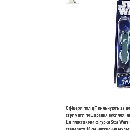
Офіцери поліції пильнують за п
стримати поширення насилля, як
Ця пластикова фігурка Star Wars C
стандарту 10 см натхненна мульт