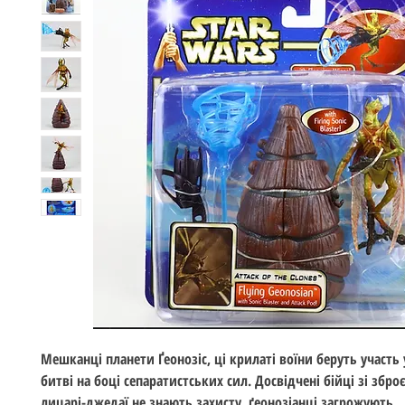
Мешканці планети Ґеонозіс, ці крилаті воїни беруть участь
битві на боці сепаратистських сил. Досвідчені бійці зі зброє
лицарі-джедаї не знають захисту, ґеонозіанці загрожують