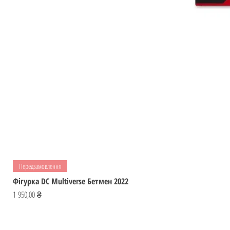
Передзамовлення
Фігурка DC Multiverse Бетмен 2022
Ціна
1 950,00 ₴
Відвідай
ІГРОМАЙСТЕР