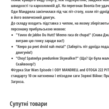
швидкості та карколомній дії. На перегонах Boonta Eve уда
Оди Мандрела закінчилася під час піт-стопу, коли піт-дрої
в його величезний двигун.
До складу входить підставка з чипом, на якому зберігають
персонажу прибульською мовою:
"Yavoo de Jabbo Du Hutt? Meeno raca de chupa!" (Слава Джа
виграю цю гонку заради вас!)
"Keepo pa peet droid nah mota!" (Заберіть піт-дроїда пода
двигунів!)
"Choy! Spateelya peedunkee Skywalker?" (Що? Це була ма
Скайвокер?)
Фігурка Star Wars Episode I ODY MANDRELL and OTOGA 222 PI
стандарту 10 см натхненна І епізодом саги Зоряні Війни: П
Загроза.
Супутні товари