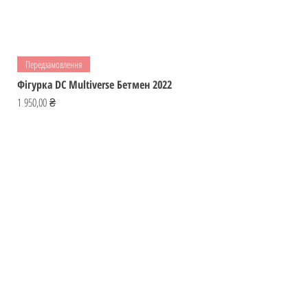
Передзамовлення
Фігурка DC Multiverse Бетмен 2022
Ціна
1 950,00 ₴
Відвідай
ІГРОМАЙСТЕР
Україна
Фігурки
ihromaister@ukr.net
Мальописи
Ігри
Контакти