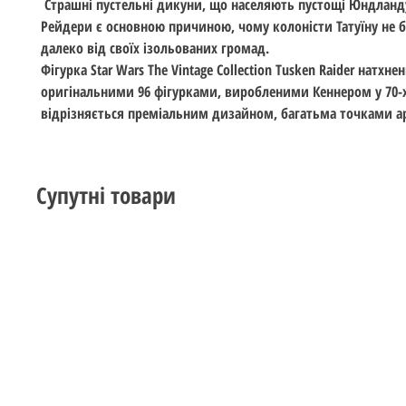
Страшні пустельні дикуни, що населяють пустощі Юндланду
Рейдери є основною причиною, чому колоністи Татуїну не 
далеко від своїх ізольованих громад.
Фігурка Star Wars The Vintage Collection Tusken Raider натхне
оригінальними 96 фігурками, виробленими Кеннером у 70-х 
відрізняється преміальним дизайном, багатьма точками ар
Супутні товари