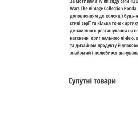
За мотивами IV епізоду саги «З
Wars The Vintage Collection Pond
доповненням до колекції будь-я
стилі серії та кілька точок арти
динамічного розташування на п
натхненні оригінальною лінією,
та дизайном продукту й упаков
знайомий і полюбився шанувал
Супутні товари