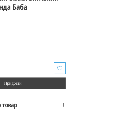
нда Баба
Придбати
 товар
Vintage Collection