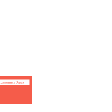
Соціальні мережі
Facebook
Youtube
Instagram
ідпишись Зараз