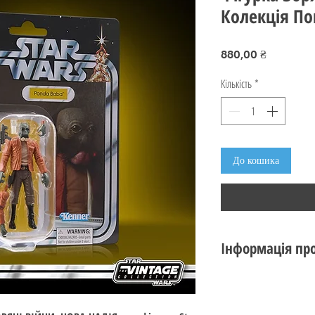
Колекція По
Ціна
880,00 ₴
Кількість
*
До кошика
Інформація про
Стан: новий
Виробник:
Hasbro
Серія:
Star Wars The 