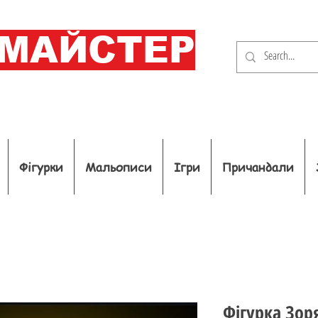
ОМАЙСТЕР
Фігурки
Мальописи
Ігри
Причандали
Фігурка Зор