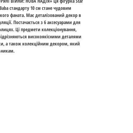
ОРЯНІ ВІЙНИ: НОВА НАДІЯ» ця фігурка Star
Тема:
A NEW HOPE
a Baba стандарту 10 см стане чудовим
Номер: VC70
кого фаната. Має деталізований декор в
Стандарт: 10 см (3.7
куляції. Постачається з 6 аксесуарами для
Вік: 14+
олицях. Ці предмети колекціонування,
Дата випуску: липен
 відрізняються високоякісними деталями
ки, а також колекційним декором, який
ьникам.