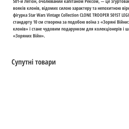
501-й Легіон, очолюваний капітаном Рексом, — це згуртова
вояків клонів, відомих силою характеру та непохитною вір
фігурка Star Wars Vintage Collection CLONE TROOPER 501ST LE
стандарту 10 см створена за подобою воїна з «Зоряні Війни
клонів» і стане чудовим подарунком для колекціонерів і 
«Зоряних Війн».
Супутні товари