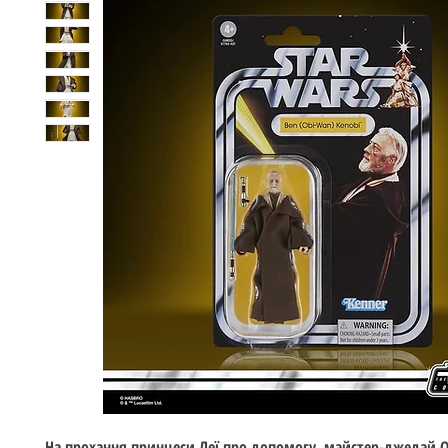
На прохання принцеси Леї про допомогу, майстер-джедай О