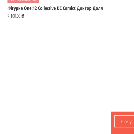
Фігурка One:12 Collective DC Comics Доктор Доля
Ціна
7 100,00 ₴
Відвідай
ІГРОМАЙСТЕР
Україна
Фігурки
ihromaister@ukr.net
Мальописи
Ігри
Контакти
Лишайтеся з
нами