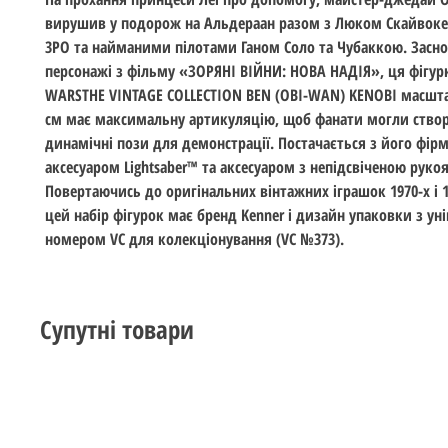
вирушив у подорож на Альдераан разом з Люком Скайвокер
3PO та найманими пілотами Ганом Соло та Чубаккою. Засно
персонажі з фільму «ЗОРЯНІ ВІЙНИ: НОВА НАДІЯ», ця фігур
WARSTHE VINTAGE COLLECTION BEN (OBI-WAN) KENOBI масшт
см має максимальну артикуляцію, щоб фанати могли ство
динамічні пози для демонстрації. Постачається з його фі
аксесуаром Lightsaber™ та аксесуаром з непідсвіченою руко
Повертаючись до оригінальних вінтажних іграшок 1970-х і 1
цей набір фігурок має бренд Kenner і дизайн упаковки з у
номером VC для колекціонування (VC №373).
Супутні товари