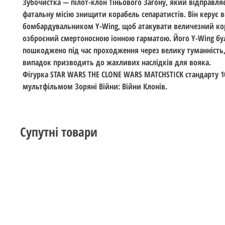
Зубочистка — пілот-клон Тіньового Загону, який відправля
фатальну місію знищити корабель сепаратистів. Він керує
бомбардувальником Y-Wing, щоб атакувати величезний ко
озброєний смертоносною іонною гарматою. Його Y-Wing бу
пошкоджено під час проходження через велику туманність
випадок призводить до жахливих наслідків для вояка.
Фігурка STAR WARS THE CLONE WARS MATCHSTICK стандарту 1
мультфільмом Зоряні Війни: Війни Клонів.
Супутні товари