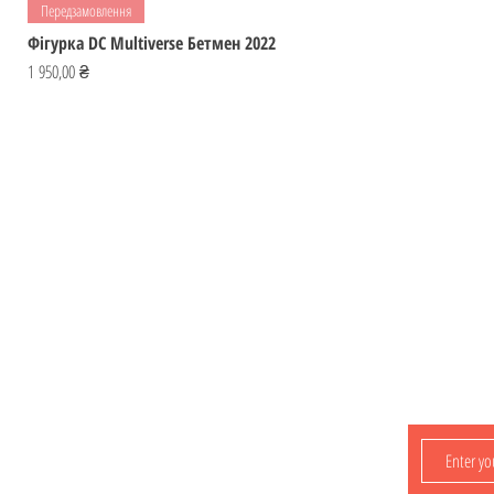
Передзамовлення
Фігурка DC Multiverse Бетмен 2022
Ціна
1 950,00 ₴
Відвідай
ІГРОМАЙСТЕР
Україна
Фігурки
ihromaister@ukr.net
Мальописи
Ігри
Контакти
Лишайтеся з
нами